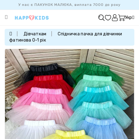
У нас є ПАКУНОК МАЛЮКА, виплата 7000 до року
Категорії
Укр
ХІТ
ПРОДАЖУ
Дівчаткам
Спідничка пачка для дівчинки
фатинова 0-1 рік
БАЗОВА
КОЛЕКЦІЯ
ДІВЧАТКАМ
ХЛОПЧИКАМ
НОВОНАРОДЖЕНИМ
FAMILYLOOK