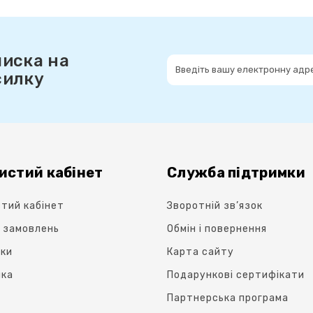
писка на
силку
истий кабінет
Служба підтримки
тий кабінет
Зворотній зв’язок
я замовлень
Oбмін і повернення
ки
Карта сайту
лка
Подарункові сертифікати
Партнерська програма