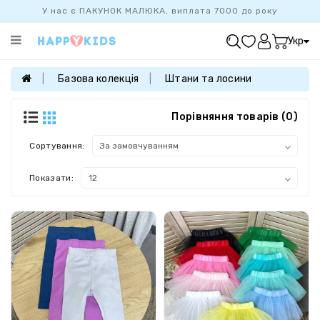
У нас є ПАКУНОК МАЛЮКА, виплата 7000 до року
Категорії
Укр
ХІТ
ПРОДАЖУ
Базова колекція
Штани та лосини
БАЗОВА
КОЛЕКЦІЯ
Порівняння товарів (0)
ДІВЧАТКАМ
Сортування:
ХЛОПЧИКАМ
Показати:
НОВОНАРОДЖЕНИМ
FAMILYLOOK