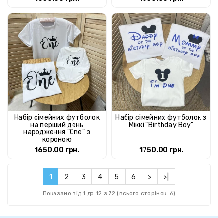
Набір сімейних футболок
Набір сімейних футболок з
на перший день
Міккі "Birthday Boy"
народження "One" з
короною
1650.00 грн.
1750.00 грн.
1
2
3
4
5
6
>
>|
Показано від 1 до 12 з 72 (всього сторінок: 6)