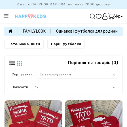
У нас є ПАКУНОК МАЛЮКА, виплата 7000 до року
Категорії
Укр
ХІТ
ПРОДАЖУ
FAMILYLOOK
Однакові футболки для родини
БАЗОВА
КОЛЕКЦІЯ
Тато, мама, дитя
Парні футболки
ДІВЧАТКАМ
Порівняння товарів (0)
ХЛОПЧИКАМ
НОВОНАРОДЖЕНИМ
Сортування:
FAMILYLOOK
Показати: