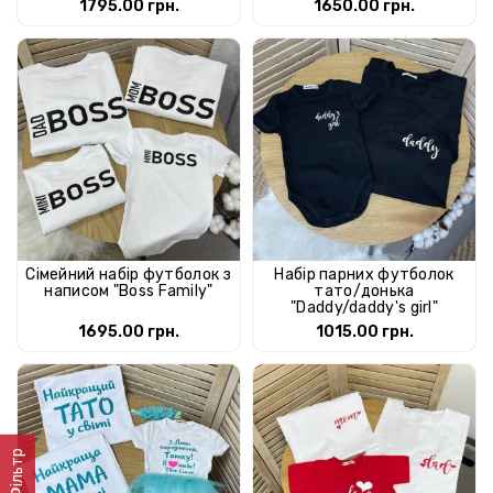
1795.00 грн.
1650.00 грн.
Сімейний набір футболок з
Набір парних футболок
написом "Boss Family"
тато/донька
"Daddy/daddy's girl"
1695.00 грн.
1015.00 грн.
Фільтр