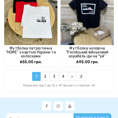
Футболка патріотична
Футболка чоловіча
"HOME" з картою України та
"Російський військовий
колосками
корабель іди на *уй"
655.00 грн.
695.00 грн.
1
2
3
4
>
>|
Показано від 1 до 12 з 41 (всього сторінок: 4)