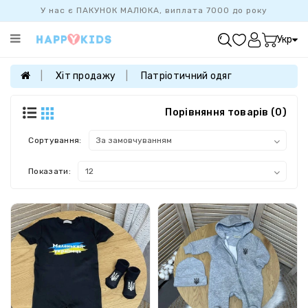
У нас є ПАКУНОК МАЛЮКА, виплата 7000 до року
Категорії
Укр
ХІТ
ПРОДАЖУ
Хіт продажу
Патріотичний одяг
БАЗОВА
КОЛЕКЦІЯ
Порівняння товарів (0)
ДІВЧАТКАМ
Сортування:
ХЛОПЧИКАМ
Показати:
НОВОНАРОДЖЕНИМ
FAMILYLOOK