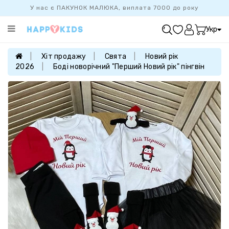
У нас є ПАКУНОК МАЛЮКА, виплата 7000 до року
Категорії
Укр
ХІТ
ПРОДАЖУ
Хіт продажу
Свята
Новий рік
2026
Боді новорічний "Перший Новий рік" пінгвін
БАЗОВА
КОЛЕКЦІЯ
ДІВЧАТКАМ
ХЛОПЧИКАМ
НОВОНАРОДЖЕНИМ
FAMILYLOOK