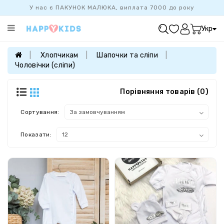
У нас є ПАКУНОК МАЛЮКА, виплата 7000 до року
Категорії
Укр
ХІТ
ПРОДАЖУ
Хлопчикам
Шапочки та сліпи
Чоловічки (сліпи)
БАЗОВА
КОЛЕКЦІЯ
Порівняння товарів (0)
ДІВЧАТКАМ
ХЛОПЧИКАМ
Сортування:
НОВОНАРОДЖЕНИМ
Показати:
FAMILYLOOK