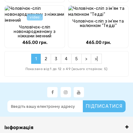
video
Чоловічок-сліп з ім'ям та
малюнком "Тедді"
Чоловічок-сліп
новонародженому з
ніжками іменний
465.00 грн.
465.00 грн.
1
2
3
4
5
>
>|
Показано від 1 до 12 з 49 (всього сторінок: 5)
ПІДПИСАТИСЯ
Інформація