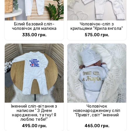
Білий базовий сліп-
Чоловічок-сліп з
чоловічок для малюка
крильцями "Крила янгола"
335.00 грн.
575.00 грн.
Іменний сліп-вітання з
Чоловічок
написом " З Днем
новонародженому сліп
народження, татку! Я
"Привіт, світ" іменний
люблю тебе!"
495.00 грн.
465.00 грн.