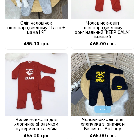
Сліп чоловічок
Чоловічок-сліп
новонародженому "Тато +
новонародженому
мама і Я"
оригінальний "KEEP CALM"
іменний
435.00 грн.
465.00 грн.
video
Чоловічок-сліп для
Чоловічок-сліп для
хлопчика зі значком
хлопчика зі значком
супермена та ім'ям
Бетмен - Bat boy
465.00 грн.
465.00 грн.