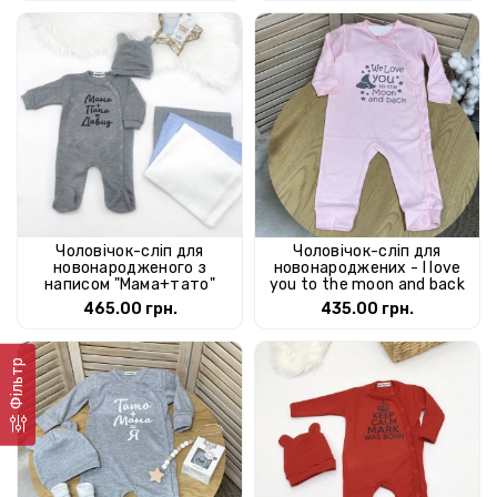
Чоловічок-сліп для
Чоловічок-сліп для
новонародженого з
новонароджених - I love
написом "Мама+тато"
you to the moon and back
465.00 грн.
435.00 грн.
Фільтр