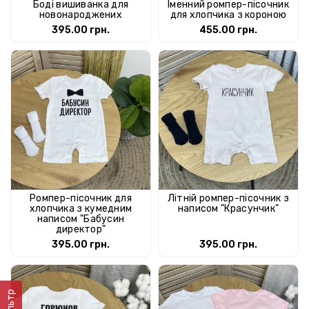
Боді вишиванка для
Іменний ромпер-пісочник
новонароджених
для хлопчика з короною
395.00 грн.
455.00 грн.
Ромпер-пісочник для
Літній ромпер-пісочник з
хлопчика з кумедним
написом "Красунчик"
написом "Бабусин
директор"
395.00 грн.
395.00 грн.
Фільтр