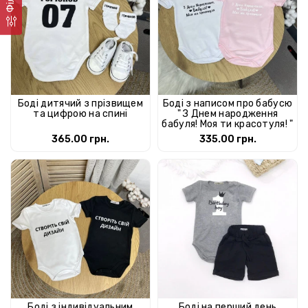
Боді дитячий з прізвищем
Боді з написом про бабусю
та цифрою на спині
" З Днем народження
бабуля! Моя ти красотуля! "
365.00 грн.
335.00 грн.
Боді з індивідуальним
Боді на перший день