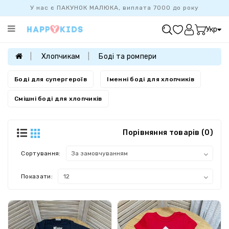
У нас є ПАКУНОК МАЛЮКА, виплата 7000 до року
Категорії
Укр
ХІТ
ПРОДАЖУ
Хлопчикам
Боді та ромпери
БАЗОВА
КОЛЕКЦІЯ
Боді для супергероїв
Іменні боді для хлопчиків
ДІВЧАТКАМ
Смішні боді для хлопчиків
ХЛОПЧИКАМ
НОВОНАРОДЖЕНИМ
Порівняння товарів (0)
FAMILYLOOK
Сортування:
Показати: