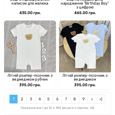
написом для малюка
народження "Birthday Boy"
з цифрою
435.00 грн.
465.00 грн.
Літній ромпер-пісочник з
Літній ромпер-пісочник з
ведмедиком рубчик
ведмедиком
395.00 грн.
395.00 грн.
1
2
3
4
5
6
7
8
9
>
>|
Показано від 1 до 12 з 185 (всього сторінок: 16)