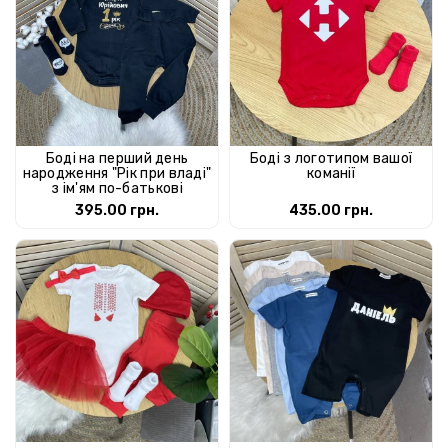
Боді на перший день
Боді з логотипом вашої
народження "Рік при владі"
команії
з ім'ям по-батькові
395.00 грн.
435.00 грн.