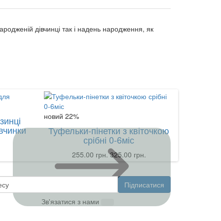
родженій дівчинці так і надень народження, як
новий
22%
зинці
Спідни
вчинки
Туфельки-пінетки з квіточкою
срібні 0-6міс
255.00 грн.
325.00 грн.
Підписатися
Зв'язатися з нами