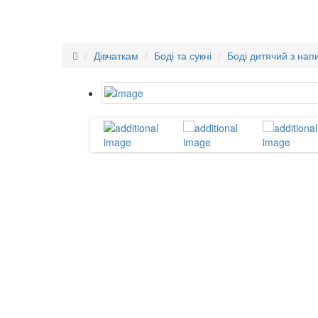
Дівчаткам
Боді та сукні
Боді дитячий з на