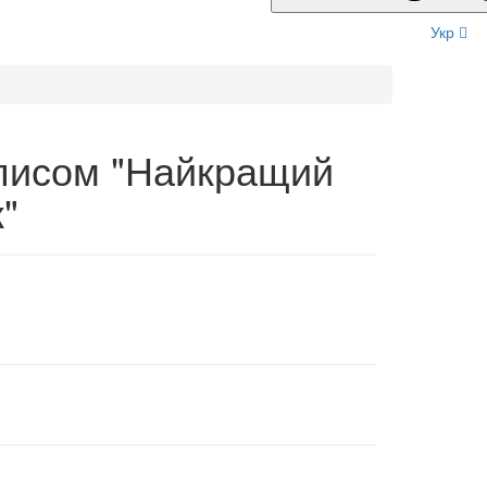
Укр
аписом "Найкращий
"