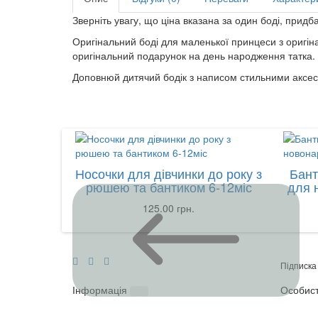
Зверніть увагу, що ціна вказана за один боді, придб
Оригінальний боді для маленької принцеси з оригін
оригінальний подарунок на день народження татка.
Доповнюй дитячий бодік з написом стильними аксе
Носочки для дівчинки до року з
Бант
рюшею та бантиком 6-12міс
для 
125.00 грн.
Підписка
Інформація
Особист