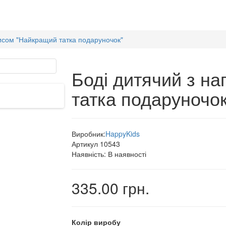
писом "Найкращий татка подаруночок"
Боді дитячий з н
татка подаруночок
Виробник:
HappyKids
Артикул
10543
Наявність:
В наявності
335.00 грн.
Колір виробу