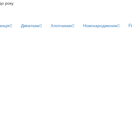
до року
екція
Дівчаткам
Хлопчикам
Новонародженим
F