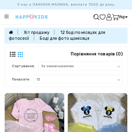
У нас є ПАКУНОК МАЛЮКА, виплата 7000 до року
Категорії
Укр
ХІТ
ПРОДАЖУ
Хіт продажу
12 боді по місяцях для
фотосесії
Боді для фото щомісяця
БАЗОВА
КОЛЕКЦІЯ
Порівняння товарів (0)
ДІВЧАТКАМ
ХЛОПЧИКАМ
Сортування:
НОВОНАРОДЖЕНИМ
Показати:
FAMILYLOOK