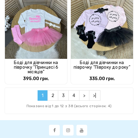
Боді для дівчинки на
Боді для дівчинки на
піврочку "Принцесі 6
піврочку "Півроку до року"
місяців"
395.00 грн.
335.00 грн.
1
2
3
4
>
>|
Показано від 1 до 12 з 38 (всього сторінок: 4)