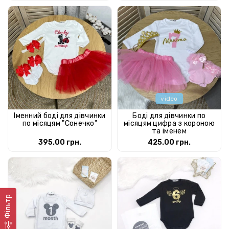
video
Іменний боді для дівчинки
Боді для дівчинки по
по місяцям "Сонечко"
місяцям цифра з короною
та іменем
395.00 грн.
425.00 грн.
Фільтр