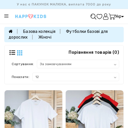
У нас є ПАКУНОК МАЛЮКА, виплата 7000 до року
Категорії
Укр
ХІТ
ПРОДАЖУ
Базова колекція
Футболки базові для
дорослих
Жіночі
БАЗОВА
КОЛЕКЦІЯ
Порівняння товарів (0)
ДІВЧАТКАМ
ХЛОПЧИКАМ
Сортування:
НОВОНАРОДЖЕНИМ
Показати:
FAMILYLOOK