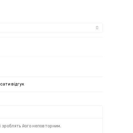
сати відгук
і зроблять його неповторним.