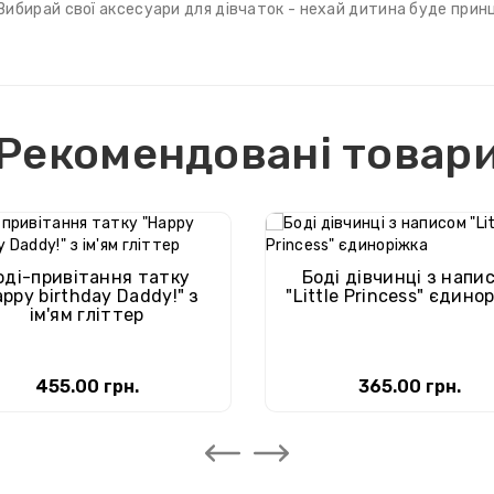
Вибирай свої аксесуари для дівчаток - нехай дитина буде при
Рекомендовані товар
оді-привітання татку
Боді дівчинці з напи
appy birthday Daddy!" з
"Little Princess" єдино
ім'ям гліттер
455.00 грн.
365.00 грн.