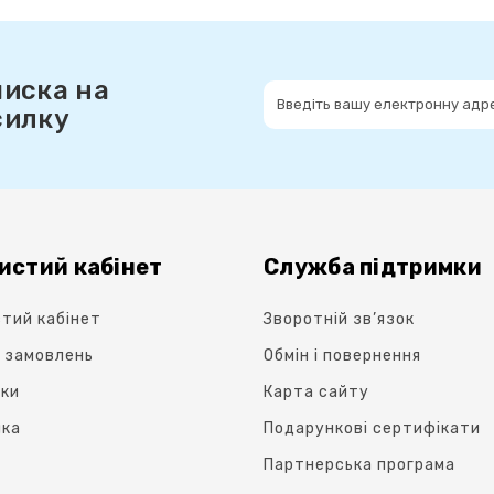
писка на
силку
истий кабінет
Служба підтримки
тий кабінет
Зворотній зв’язок
я замовлень
Oбмін і повернення
ки
Карта сайту
лка
Подарункові сертифікати
Партнерська програма