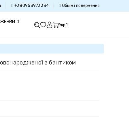
а
+380953973334
Oбмін і повернення
ДЖЕНИМ
Укр
новонародженої з бантиком