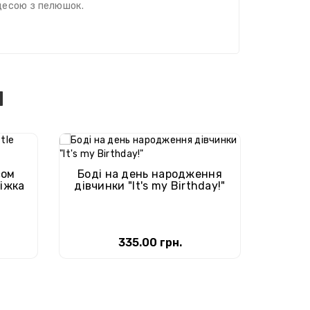
нцесою з пелюшок.
и
сом
Боді на день народження
Ба
ріжка
дівчинки "It's my Birthday!"
резинц
335.00 грн.