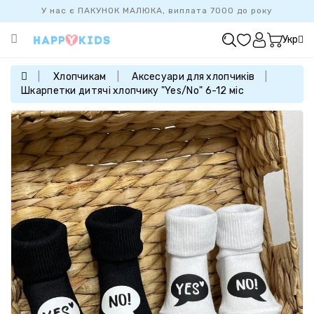
У нас є ПАКУНОК МАЛЮКА, виплата 7000 до року
Категорії
Укр
ХІТ
ПРОДАЖУ
Хлопчикам
Аксесуари для хлопчиків
Шкарпетки дитячі хлопчику "Yes/No" 6-12 міс
БАЗОВА
КОЛЕКЦІЯ
ДІВЧАТКАМ
ХЛОПЧИКАМ
НОВОНАРОДЖЕНИМ
FAMILYLOOK