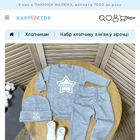
У нас є ПАКУНОК МАЛЮКА, виплата 7000 до року
Категорії
Укр
ХІТ
ПРОДАЖУ
Хлопчикам
Набір хлопчику з ім'ям у зірочці
БАЗОВА
КОЛЕКЦІЯ
ДІВЧАТКАМ
ХЛОПЧИКАМ
НОВОНАРОДЖЕНИМ
FAMILYLOOK