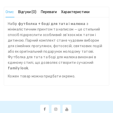
Опис
Відгуки (0)
Переваги
Характеристики
Набір
футболка + боді для тата і малюка
з
мінімалістичним принтом та написом — це стильний
спосіб підкреслити особливий зв'язок між татом і
дитиною. Парний комплект стане чудовим вибором
для сімейних прогулянок, фотосесій, святкових подій
або як оригінальний подарунок молодому татові.
Футболка для тата та боді для малюка виконані в
єдиному стилі, що дозволяє створити сучасний
family look
.
Кожен товар можна придбати окремо.