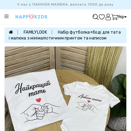
У нас є ПАКУНОК МАЛЮКА, виплата 7000 до року
Категорії
Укр
ХІТ
ПРОДАЖУ
FAMILYLOOK
Набір футболка+боді для тата
і малюка з мінімалістичним принтом та написом
БАЗОВА
КОЛЕКЦІЯ
ДІВЧАТКАМ
ХЛОПЧИКАМ
НОВОНАРОДЖЕНИМ
FAMILYLOOK