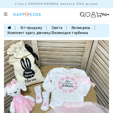
У нас є ПАКУНОК МАЛЮКА, виплата 7000 до року
Категорії
Укр
ХІТ
ПРОДАЖУ
Хіт продажу
Свята
Великдень
Комплект одягу дівчинці Великодня торбинка
БАЗОВА
КОЛЕКЦІЯ
ДІВЧАТКАМ
ХЛОПЧИКАМ
НОВОНАРОДЖЕНИМ
FAMILYLOOK