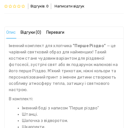
Відгуків: 0
Написати відгук
Опис
Відгуки (0)
Переваги
Іменний комплект для хлопчика
"Перше Різдво"
— це
чарівний святковий образ для найменших! Такий
костюм стане чудовим варіантом для різдвяної
фотосесії, зустрічі свят або як подарунок малюкові на
його перше Різдво. М’який трикотаж, ніжні кольори та
персоналізований принт з іменем дитини створюють
особливу атмосферу тепла, затишку і святкового
настрою.
В комплекті:
Іменний боді з написом "Перше різдво"
Штанці.
Шапочка з відворотом.
Шкарпекти.