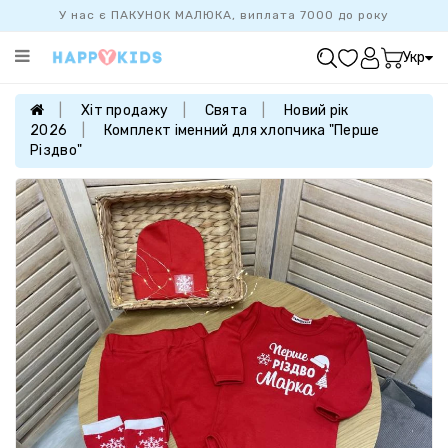
У нас є ПАКУНОК МАЛЮКА, виплата 7000 до року
Категорії
Укр
ХІТ
ПРОДАЖУ
Хіт продажу
Свята
Новий рік
2026
Комплект іменний для хлопчика "Перше
БАЗОВА
Різдво"
КОЛЕКЦІЯ
ДІВЧАТКАМ
ХЛОПЧИКАМ
НОВОНАРОДЖЕНИМ
FAMILYLOOK