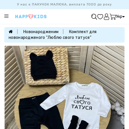
У нас є ПАКУНОК МАЛЮКА, виплата 7000 до року
Категорії
Укр
ХІТ
ПРОДАЖУ
Новонародженим
Комплект для
новонародженого "Люблю свого татуся"
БАЗОВА
КОЛЕКЦІЯ
ДІВЧАТКАМ
ХЛОПЧИКАМ
НОВОНАРОДЖЕНИМ
FAMILYLOOK