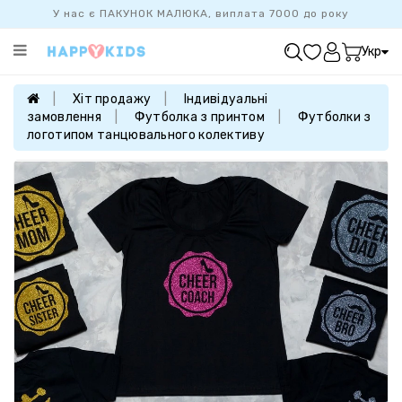
У нас є ПАКУНОК МАЛЮКА, виплата 7000 до року
Категорії
Укр
ХІТ
ПРОДАЖУ
Хіт продажу
Індивідуальні
замовлення
Футболка з принтом
Футболки з
БАЗОВА
логотипом танцювального колективу
КОЛЕКЦІЯ
ДІВЧАТКАМ
ХЛОПЧИКАМ
НОВОНАРОДЖЕНИМ
FAMILYLOOK