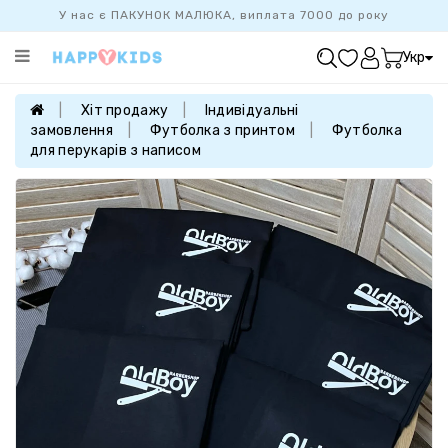
У нас є ПАКУНОК МАЛЮКА, виплата 7000 до року
Категорії
Укр
ХІТ
ПРОДАЖУ
Хіт продажу
Індивідуальні
замовлення
Футболка з принтом
Футболка
БАЗОВА
для перукарів з написом
КОЛЕКЦІЯ
ДІВЧАТКАМ
ХЛОПЧИКАМ
НОВОНАРОДЖЕНИМ
FAMILYLOOK