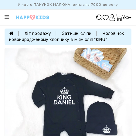
У нас є ПАКУНОК МАЛЮКА, виплата 7000 до року
Категорії
Укр
ХІТ
ПРОДАЖУ
Хіт продажу
Затишні сліпи
Чоловічок
новонародженому хлопчику з ім'ям сліп "KING"
БАЗОВА
КОЛЕКЦІЯ
ДІВЧАТКАМ
ХЛОПЧИКАМ
НОВОНАРОДЖЕНИМ
FAMILYLOOK