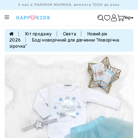
У нас є ПАКУНОК МАЛЮКА, виплата 7000 до року
Категорії
Укр
ХІТ
ПРОДАЖУ
Хіт продажу
Свята
Новий рік
2026
Боді новорічний для дівчинки "Новорічна
БАЗОВА
зірочка"
КОЛЕКЦІЯ
ДІВЧАТКАМ
ХЛОПЧИКАМ
НОВОНАРОДЖЕНИМ
FAMILYLOOK