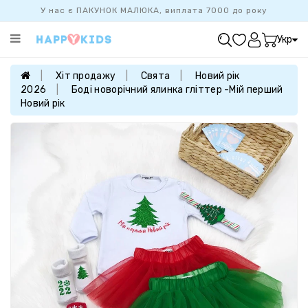
У нас є ПАКУНОК МАЛЮКА, виплата 7000 до року
Категорії
Укр
ХІТ
ПРОДАЖУ
Хіт продажу
Свята
Новий рік
2026
Боді новорічний ялинка гліттер -Мій перший
БАЗОВА
Новий рік
КОЛЕКЦІЯ
ДІВЧАТКАМ
ХЛОПЧИКАМ
НОВОНАРОДЖЕНИМ
FAMILYLOOK