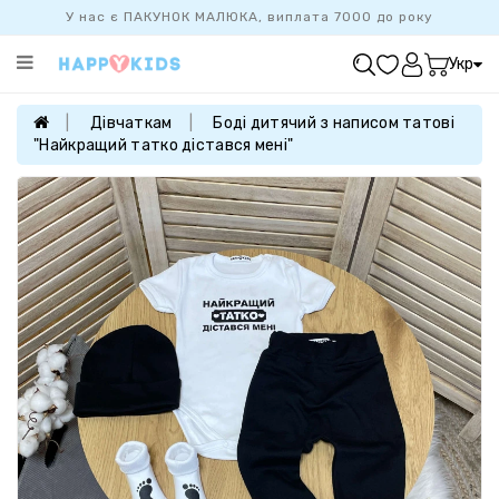
У нас є ПАКУНОК МАЛЮКА, виплата 7000 до року
Категорії
Укр
ХІТ
ПРОДАЖУ
Дівчаткам
Боді дитячий з написом татові
"Найкращий татко дістався мені"
БАЗОВА
КОЛЕКЦІЯ
ДІВЧАТКАМ
ХЛОПЧИКАМ
НОВОНАРОДЖЕНИМ
FAMILYLOOK