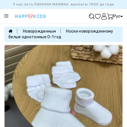
У нас есть ПАКУНОК МАЛЮКА. выплаты 7000 до года
Категории
Рус
ХИТ
ПРОДАЖ
Новорожденным
Носки новорожденному
белые однотонные 0-1 год
БАЗОВАЯ
КОЛЛЕКЦИЯ
ДЕВОЧКАМ
МАЛЬЧИКАМ
НОВОРОЖДЕННЫМ
FAMILYLOOK