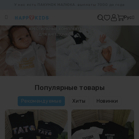
У нас есть ПАКУНОК МАЛЮКА. выплаты 7000 до года
Категории
Рус
ХИТ
ПРОДАЖ
БАЗОВАЯ
КОЛЛЕКЦИЯ
ДЕВОЧКАМ
МАЛЬЧИКАМ
НОВОРОЖДЕННЫМ
ЗАКАЗАТЬ
Популярные товары
FAMILYLOOK
Рекомендуемые
Хиты
Новинки