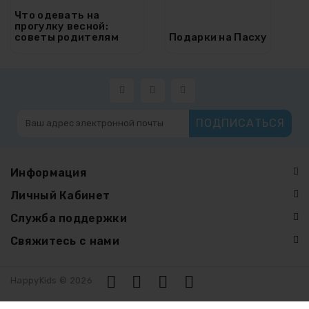
Что одевать на
прогулку весной:
советы родителям
Подарки на Пасху
ПОДПИСАТЬСЯ
Информация
Личный Кабинет
Служба поддержки
Свяжитесь с нами
HappyKids © 2026