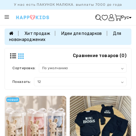
У нас есть ПАКУНОК МАЛЮКА. выплаты 7000 до года
Категории
Рус
ХИТ
ПРОДАЖ
Хит продаж
Идеи для подарков
Для
новонароджених
БАЗОВАЯ
КОЛЛЕКЦИЯ
Сравнение товаров (0)
ДЕВОЧКАМ
МАЛЬЧИКАМ
Сортировка:
НОВОРОЖДЕННЫМ
Показать:
FAMILYLOOK
новый