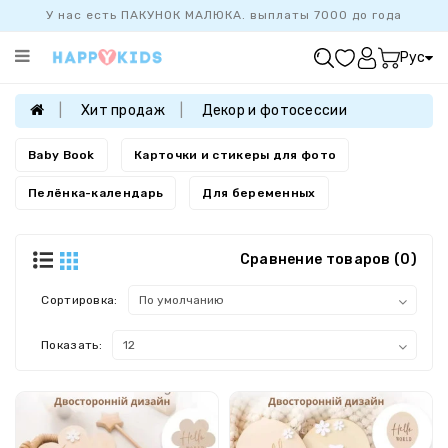
У нас есть ПАКУНОК МАЛЮКА. выплаты 7000 до года
Категории
Рус
ХИТ
ПРОДАЖ
Хит продаж
Декор и фотосессии
БАЗОВАЯ
КОЛЛЕКЦИЯ
Baby Book
Карточки и стикеры для фото
ДЕВОЧКАМ
Пелёнка-календарь
Для беременных
МАЛЬЧИКАМ
НОВОРОЖДЕННЫМ
Сравнение товаров (0)
FAMILYLOOK
Сортировка:
Показать: