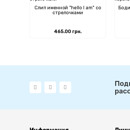
Слип именной "hello I am" со
Боди
стрелочками
465.00 грн.
Под
рас
Информация
Личн