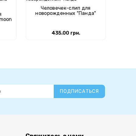
Челове
Человечек-слип для
новорожденных "Панда"
я
 moon
435.00 грн.
ПОДПИСАТЬСЯ
Свяжитесь с нами