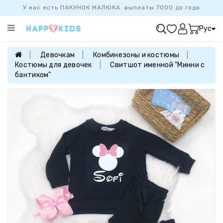
У нас есть ПАКУНОК МАЛЮКА. выплаты 7000 до года
Категории
Рус
ХИТ
ПРОДАЖ
Девочкам
Комбинезоны и костюмы
Костюмы для девочек
Свитшот именной "Минни с
БАЗОВАЯ
бантиком"
КОЛЛЕКЦИЯ
ДЕВОЧКАМ
МАЛЬЧИКАМ
НОВОРОЖДЕННЫМ
FAMILYLOOK