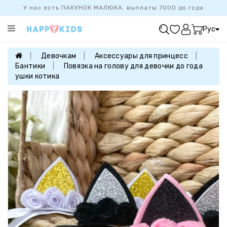
У нас есть ПАКУНОК МАЛЮКА. выплаты 7000 до года
Категории
Рус
ХИТ
ПРОДАЖ
Девочкам
Аксессуары для принцесс
Бантики
Повязка на голову для девочки до года
БАЗОВАЯ
ушки котика
КОЛЛЕКЦИЯ
ДЕВОЧКАМ
МАЛЬЧИКАМ
НОВОРОЖДЕННЫМ
FAMILYLOOK