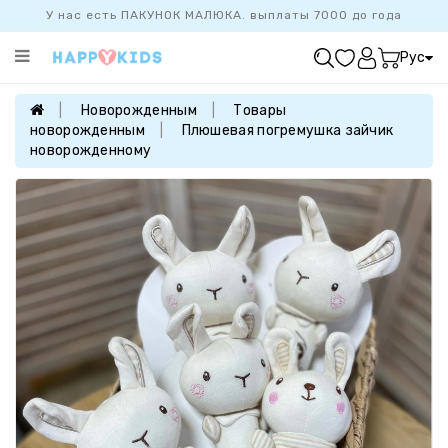
У нас есть ПАКУНОК МАЛЮКА. выплаты 7000 до года
Категории
Рус
ХИТ
ПРОДАЖ
Новорожденным
Товары
новорожденным
Плюшевая погремушка зайчик
БАЗОВАЯ
новорожденному
КОЛЛЕКЦИЯ
ДЕВОЧКАМ
МАЛЬЧИКАМ
НОВОРОЖДЕННЫМ
FAMILYLOOK