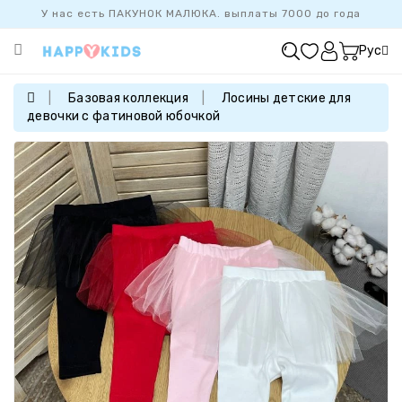
У нас есть ПАКУНОК МАЛЮКА. выплаты 7000 до года
Категории
Рус
ХИТ
ПРОДАЖ
Базовая коллекция
Лосины детские для
девочки c фатиновой юбочкой
БАЗОВАЯ
КОЛЛЕКЦИЯ
ДЕВОЧКАМ
МАЛЬЧИКАМ
НОВОРОЖДЕННЫМ
FAMILYLOOK