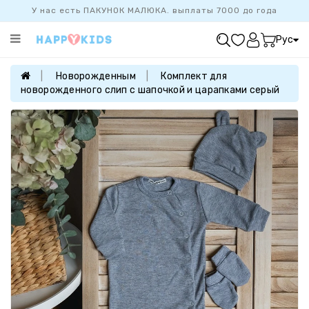
У нас есть ПАКУНОК МАЛЮКА. выплаты 7000 до года
Категории
Рус
ХИТ
ПРОДАЖ
Новорожденным
Комплект для
новорожденного слип с шапочкой и царапками серый
БАЗОВАЯ
КОЛЛЕКЦИЯ
ДЕВОЧКАМ
МАЛЬЧИКАМ
НОВОРОЖДЕННЫМ
FAMILYLOOK