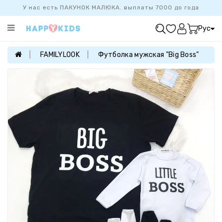
У нас есть ПАКУНОК МАЛЮКА. выплаты 7000 до года
Категории
Рус
ХИТ
ПРОДАЖ
FAMILYLOOK
Футболка мужская "Big Boss"
БАЗОВАЯ
КОЛЛЕКЦИЯ
ДЕВОЧКАМ
МАЛЬЧИКАМ
НОВОРОЖДЕННЫМ
FAMILYLOOK