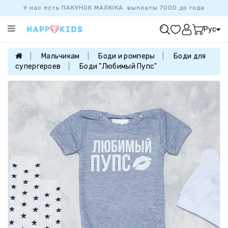
У нас есть ПАКУНОК МАЛЮКА. выплаты 7000 до года
Категории
Рус
ХИТ
ПРОДАЖ
Мальчикам
Боди и ромперы
Боди для
супергероев
Боди "Любимый Пупс"
БАЗОВАЯ
КОЛЛЕКЦИЯ
ДЕВОЧКАМ
МАЛЬЧИКАМ
НОВОРОЖДЕННЫМ
FAMILYLOOK