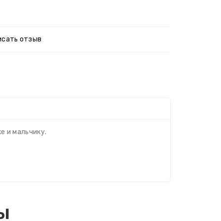
исать отзыв
е и мальчику.
ы