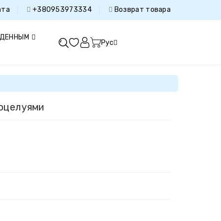
ата
+380953973334
Возврат товара
ДЕННЫМ
Рус
поцелуями