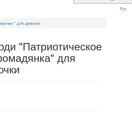
Рус
евочки " для девочки
оди "Патриотическое
ромадянка" для
очки