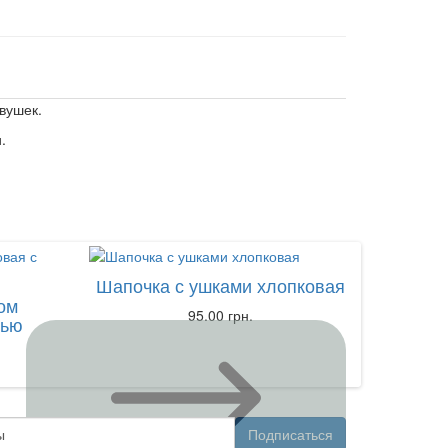
вушек.
.
Шапочка с ушками хлопковая
Но
ом
95.00 грн.
сью
Подписаться